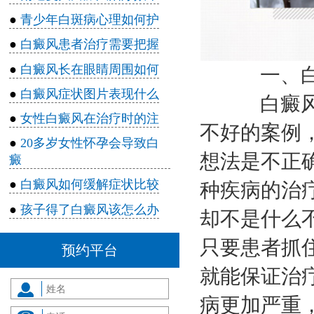
●
青少年白斑病心理如何护
●
白癜风患者治疗需要把握
●
白癜风长在眼睛周围如何
一、白癜
●
白癜风症状图片表现什么
白癜风很
●
女性白癜风在治疗时的注
不好的案例
●
20多岁女性怀孕会导致白
想法是不正
癜
●
白癜风如何缓解症状比较
种疾病的治
●
孩子得了白癜风该怎么办
却不是什么
只要患者抓
预约平台
就能保证治
病更加严重