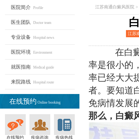
医院简介
江苏南通白癜风医院
Profile
医生团队
Doctor team
江苏
专业设备
Hospital news
白癜
院
在白癜风
医院环境
Environment
率是很小的
就医指南
Medical guide
率已经大大
来院路线
Hospital route
者。要知道
在线预约
免病情发展
Online booking
那么，白癜
在线预约
疾病咨询
疾病热线