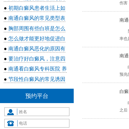
伤害
●
初期白癜风患者生活上如
●
南通白癜风的常见类型表
南通
●
胸部周围有些白班是怎么
●
怎么做才能更好地促进白
率也
●
南通白癜风恶化的原因有
南通
●
要治疗好白癜风，注意四
●
南通看白癜风专科医院 养
预兆
●
节段性白癜风的常见诱因
白癜
预约平台
之后