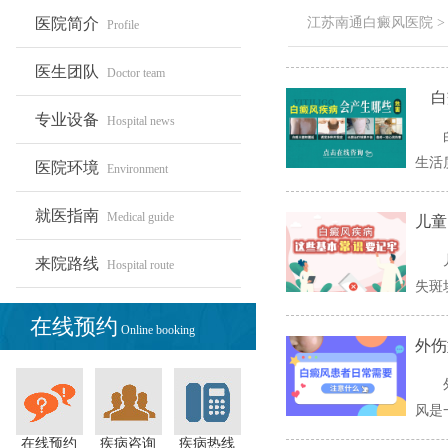
医院简介
江苏南通白癜风医院
Profile
医生团队
Doctor team
​白
专业设备
Hospital news
生活
医院环境
Environment
就医指南
Medical guide
儿童
来院路线
Hospital route
失斑
在线预约
Online booking
外伤
风是
在线预约
疾病咨询
疾病热线