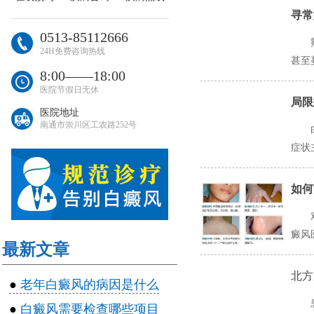
寻常
0513-85112666
24H免费咨询热线
甚至
8:00――18:00
医院节假日无休
局限
医院地址
南通市崇川区工农路252号
症状
如何
癜风
最新文章
北方
●
老年白癜风的病因是什么
●
白癜风需要检查哪些项目