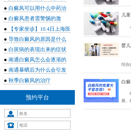
●
白癜风可以用什么中药治
儿童
●
​白癜风患者需警惕的激
●
【专家坐诊】10.4日上海医
●
导致白癜风的原因是什么
​婴
●
白斑病的表现出来的症状
●
南通白癜风怎么会逐渐的
结合
●
南通暴晒后为什么会引发
●
​秋季白癜风的治疗
白癜
预约平台
展。