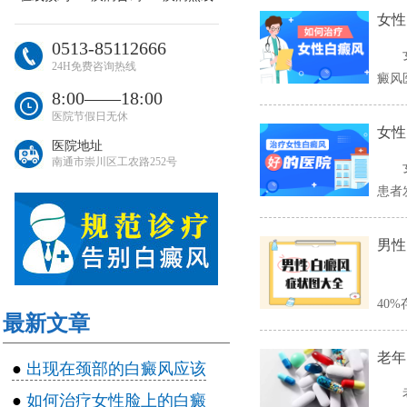
女性
0513-85112666
24H免费咨询热线
癜风
8:00――18:00
医院节假日无休
​​
医院地址
南通市崇川区工农路252号
患者
男性
40
最新文章
​老
●
出现在颈部的白癜风应该
●
如何治疗女性脸上的白癜