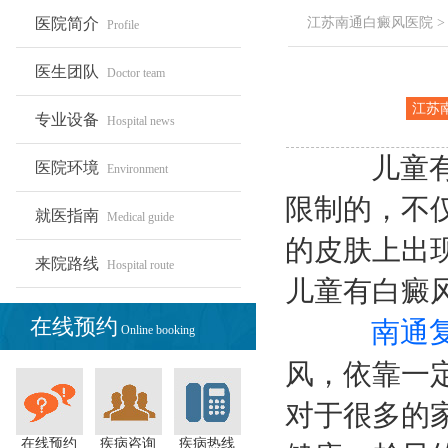
医院简介
江苏南通白癜风医院
Profile
医生团队
Doctor team
江苏
专业设备
Hospital news
白癜
院
儿童有白
医院环境
Environment
限制的，不
就医指南
Medical guide
的皮肤上出
来院路线
Hospital route
儿童有白癜
在线预约
南通
Online booking
风，依靠一
对于很多的
在线预约
疾病咨询
疾病热线