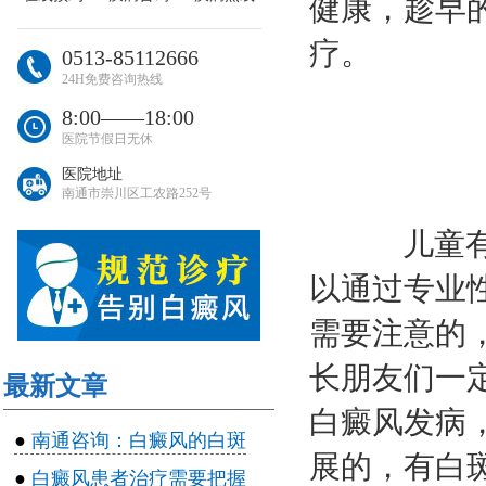
健康，趁早
疗。
0513-85112666
24H免费咨询热线
8:00――18:00
医院节假日无休
医院地址
南通市崇川区工农路252号
儿童有白
以通过专业
需要注意的
长朋友们一
最新文章
白癜风发病
●
南通咨询：白癜风的白斑
展的，有白
●
白癜风患者治疗需要把握