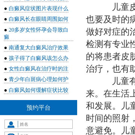
儿童皮肤
●
白癜风症状图片表现什么
也要及时的
●
白癜风长在眼睛周围如何
●
20多岁女性怀孕会导致白
做好对症的
癜
检测有专业
●
南通复大白癜风治疗效果
的将患者皮
●
孩子得了白癜风该怎么办
治疗，也有
●
女性白癜风在治疗时的注
儿童有白
●
青少年白斑病心理如何护
●
白癜风如何缓解症状比较
来。在生活
和发展。儿
预约平台
时间的照射
意避免。儿