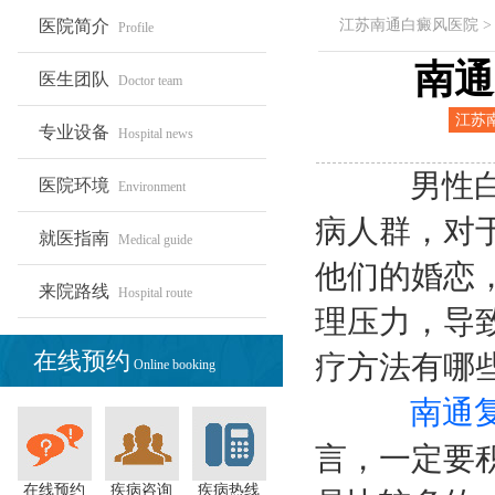
医院简介
江苏南通白癜风医院
Profile
南通
医生团队
Doctor team
江苏
专业设备
Hospital news
白癜
院
男性白癜
医院环境
Environment
病人群，对
就医指南
Medical guide
他们的婚恋
来院路线
Hospital route
理压力，导
在线预约
疗方法有哪些
Online booking
南通
言，一定要
在线预约
疾病咨询
疾病热线