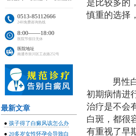
是比较多的
慎重的选择
0513-85112666
24H免费咨询热线
8:00――18:00
医院节假日无休
医院地址
南通市崇川区工农路252号
男性白癜
初期病情进
治疗是不会
最新文章
白斑，都很
●
孩子得了白癜风该怎么办
有重视了早
●
20多岁女性怀孕会导致白