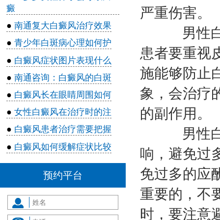
癜
严重伤害。
●
南通复大白癜风治疗效果
男性白癜
●
青少年白斑病心理如何护
患者要重视
●
白癜风症状图片表现什么
施能够防止
●
南通咨询：白癜风的白斑
象，会治疗
●
白癜风长在眼睛周围如何
的副作用。
●
女性白癜风在治疗时的注
●
白癜风患者治疗需要把握
男性白癜
●
白癜风如何缓解症状比较
响，避免过
免过多的应
预约平台
重要的，不
时，要注意