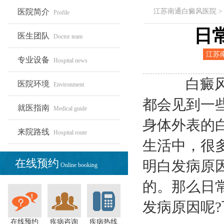
医院简介
江苏南通白癜风医院
Profile
日
医生团队
Doctor team
江苏
专业设备
Hospital news
白癜
院
白癜风想
医院环境
Environment
都会见到一
就医指南
Medical guide
身体外表的
来院路线
Hospital route
生活中，很
在线预约
明白发病原
Online booking
的。那么日
发病原因呢
在线预约
疾病咨询
疾病热线