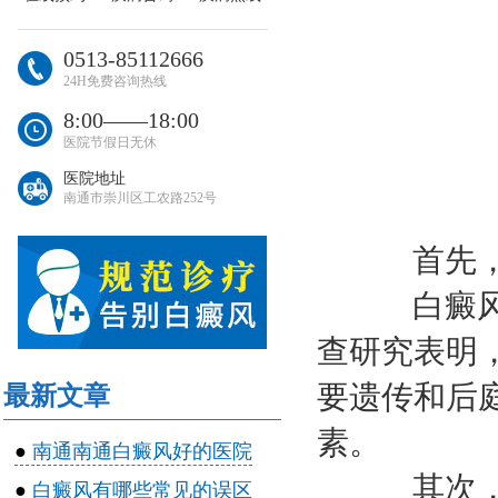
0513-85112666
24H免费咨询热线
8:00――18:00
医院节假日无休
医院地址
南通市崇川区工农路252号
首先，
白癜风是
查研究表明
要遗传和后
最新文章
素。
●
南通南通白癜风好的医院
其次，
●
白癜风有哪些常见的误区