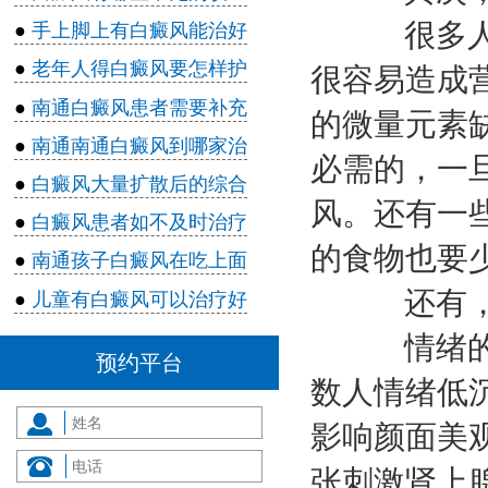
很多人的
●
手上脚上有白癜风能治好
●
老年人得白癜风要怎样护
很容易造成
●
南通白癜风患者需要补充
的微量元素
●
南通南通白癜风到哪家治
必需的，一
●
白癜风大量扩散后的综合
风。还有一
●
白癜风患者如不及时治疗
的食物也要
●
南通孩子白癜风在吃上面
还有，
●
儿童有白癜风可以治疗好
情绪的好
预约平台
数人情绪低
影响颜面美
张刺激肾上