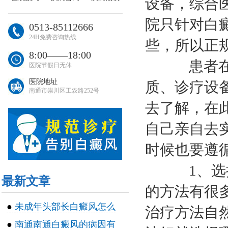
设备，综合
院只针对白
0513-85112666
24H免费咨询热线
些，所以正
8:00――18:00
患者在不
医院节假日无休
医院地址
质、诊疗设
南通市崇川区工农路252号
去了解，在
自己亲自去
时候也要遵
1、选择
最新文章
的方法有很
●
未成年头部长白癜风怎么
治疗方法自
●
南通南通白癜风的病因有