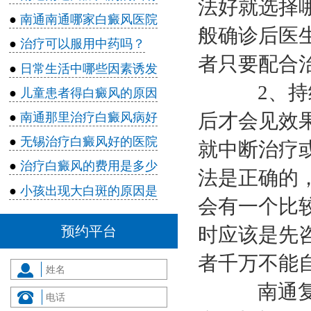
法好就选择
●
南通南通哪家白癜风医院
般确诊后医
●
治疗可以服用中药吗？
者只要配合
●
日常生活中哪些因素诱发
2、持续
●
儿童患者得白癜风的原因
后才会见效
●
南通那里治疗白癜风病好
●
无锡治疗白癜风好的医院
就中断治疗
●
治疗白癜风的费用是多少
法是正确的
●
小孩出现大白斑的原因是
会有一个比
预约平台
时应该是先
者千万不能
南通复大