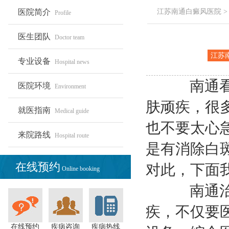
医院简介
江苏南通白癜风医院
Profile
医生团队
Doctor team
江苏
专业设备
Hospital news
白癜
院
南通看白
医院环境
Environment
肤顽疾，很
就医指南
Medical guide
也不要太心
来院路线
Hospital route
是有消除白
在线预约
对此，下面
Online booking
南通治疗
疾，不仅要
在线预约
疾病咨询
疾病热线