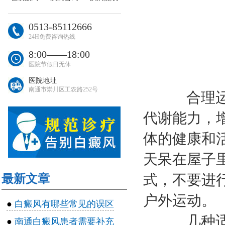
0513-85112666
24H免费咨询热线
8:00――18:00
医院节假日无休
医院地址
南通市崇川区工农路252号
合理运动
代谢能力，
体的健康和
天呆在屋子
式，不要进
最新文章
户外运动。
●
白癜风有哪些常见的误区
几种适合
●
南通白癜风患者需要补充