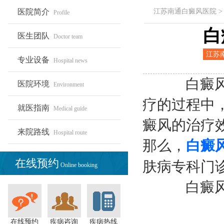
医院简介
江苏南通白癜风医院
Profile
白
医生团队
Doctor team
江苏
专业设备
Hospital news
白癜
院
白癜风的
医院环境
Environment
疗的过程中
就医指南
Medical guide
癜风的治疗
来院路线
Hospital route
那么，
白癜
在线预约
肤病专科门
Online booking
白癜风患
在线预约
疾病咨询
疾病热线