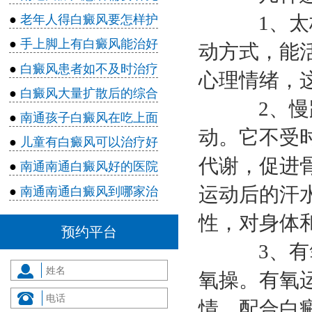
1、太极
●
老年人得白癜风要怎样护
●
手上脚上有白癜风能治好
动方式，能
●
白癜风患者如不及时治疗
心理情绪，
●
白癜风大量扩散后的综合
2、慢跑
●
南通孩子白癜风在吃上面
动。它不受
●
儿童有白癜风可以治疗好
代谢，促进
●
南通南通白癜风好的医院
运动后的汗
●
南通南通白癜风到哪家治
性，对身体
预约平台
3、有氧
氧操。有氧
情，配合白